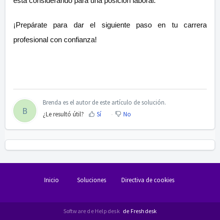
está considerando para una posición laboral.
¡Prepárate para dar el siguiente paso en tu carrera
profesional con confianza!
Brenda es el autor de este artículo de solución.
B
¿Le resultó útil?
Sí
No
Inicio
Soluciones
Directiva de cookies
Software de Help desk
de Freshdesk